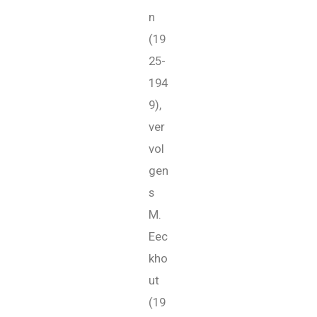
n
(19
25-
194
9),
ver
vol
gen
s
M.
Eec
kho
ut
(19