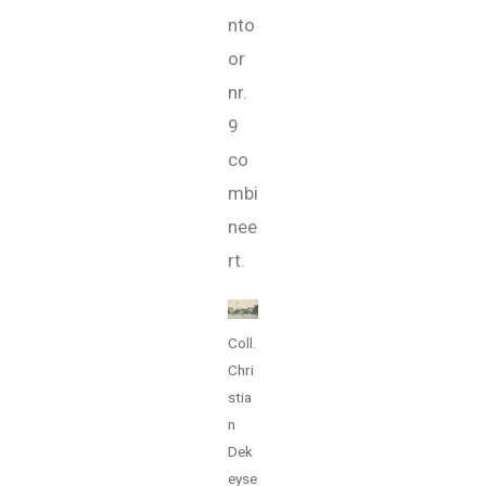
nto
or
nr.
9
co
mbi
nee
rt.
Coll.
Chri
stia
n
Dek
eyse