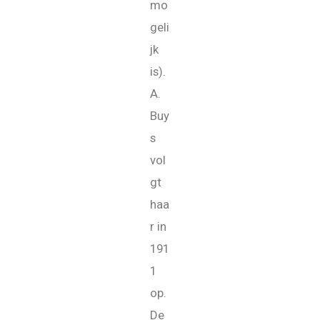
mo
geli
jk
is).
A.
Buy
s
vol
gt
haa
r in
191
1
op.
De