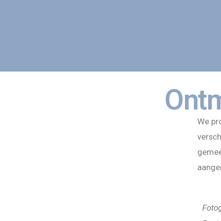
Ontm
We pr
versch
gemeen
aange
Fotog