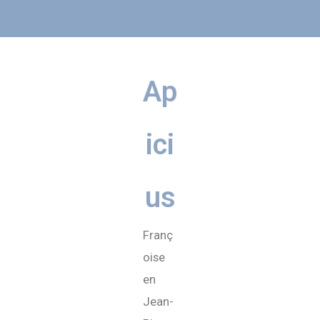
Ap
ici
us
Franç
oise
en
Jean-