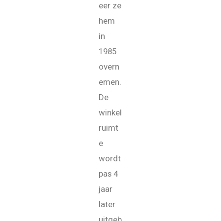
eer ze
hem
in
1985
overn
emen.
De
winkel
ruimt
e
wordt
pas 4
jaar
later
uitgeb