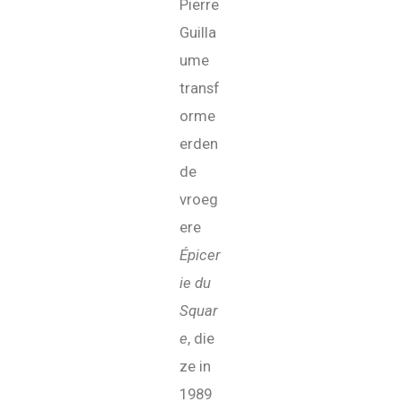
Pierre
Guilla
ume
transf
orme
erden
de
vroeg
ere
Épicer
ie du
Squar
e
, die
ze in
1989