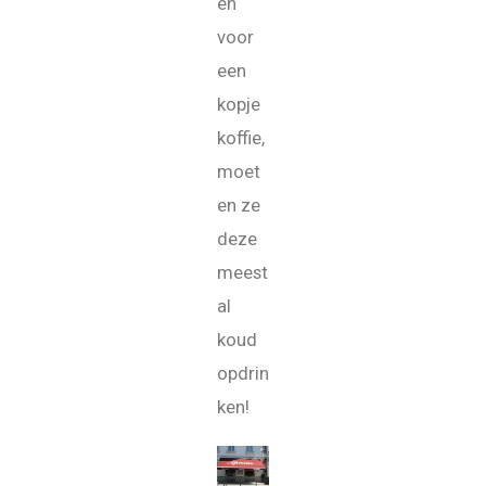
en
voor
een
kopje
koffie,
moet
en ze
deze
meest
al
koud
opdrin
ken!