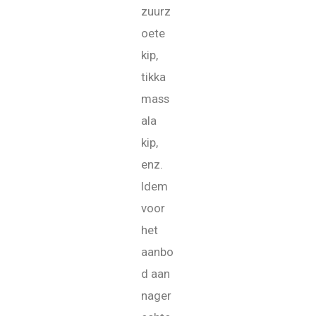
zuurz
oete
kip,
tikka
mass
ala
kip,
enz.
Idem
voor
het
aanbo
d aan
nager