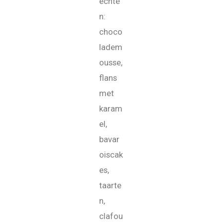
echte
n:
choco
ladem
ousse,
flans
met
karam
el,
bavar
oiscak
es,
taarte
n,
clafou