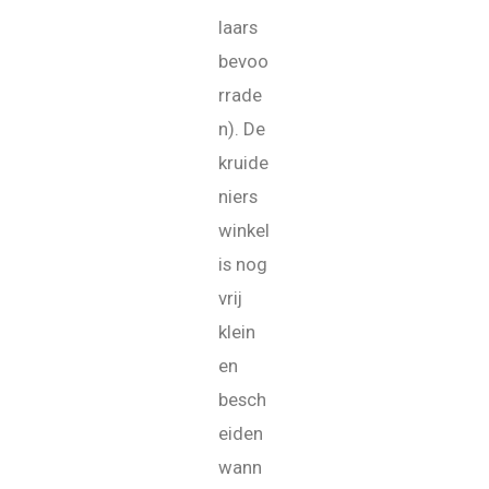
laars
bevoo
rrade
n). De
kruide
niers
winkel
is nog
vrij
klein
en
besch
eiden
wann