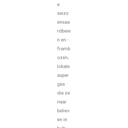
e
seizo
ensaa
rdbeie
n en -
framb
ozen,
lokale
asper
ges
die ze
naar
believ
en in