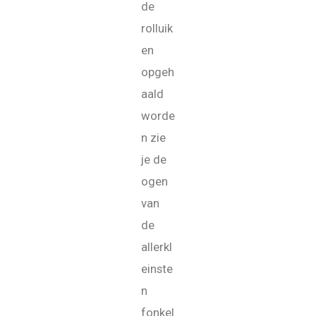
de
rolluik
en
opgeh
aald
worde
n zie
je de
ogen
van
de
allerkl
einste
n
fonkel