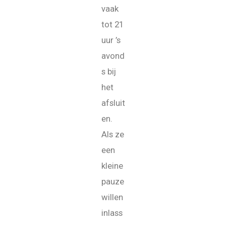
vaak
tot 21
uur ’s
avond
s bij
het
afsluit
en.
Als ze
een
kleine
pauze
willen
inlass