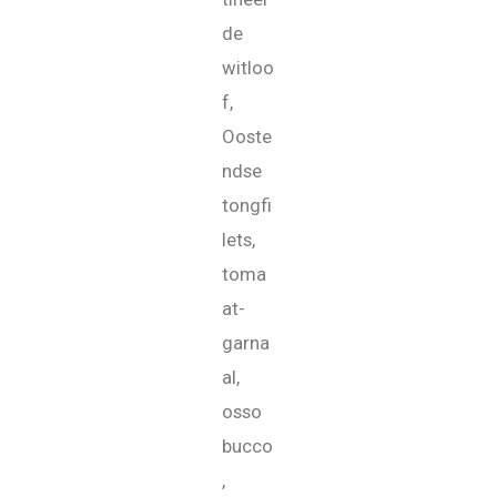
de
witloo
f,
Ooste
ndse
tongfi
lets,
toma
at-
garna
al,
osso
bucco
,