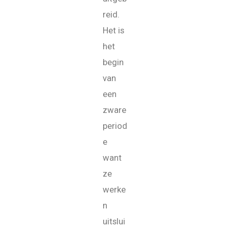
reid.
Het is
het
begin
van
een
zware
period
e
want
ze
werke
n
uitslui