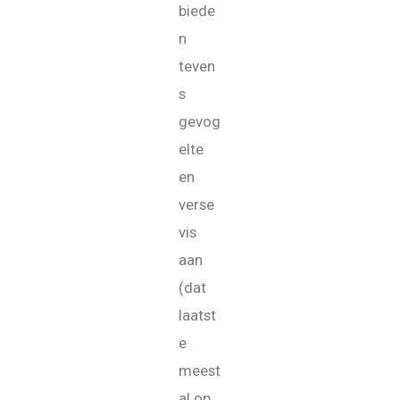
biede
n
teven
s
gevog
elte
en
verse
vis
aan
(dat
laatst
e
meest
al op