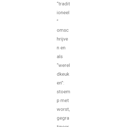
“tradit
ioneel
”
omsc
hrijve
n en
als
“werel
dkeuk
en”:
stoem
p met
worst,
gegra
tineer