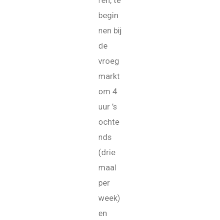
ren, te
begin
nen bij
de
vroeg
markt
om 4
uur ’s
ochte
nds
(drie
maal
per
week)
en