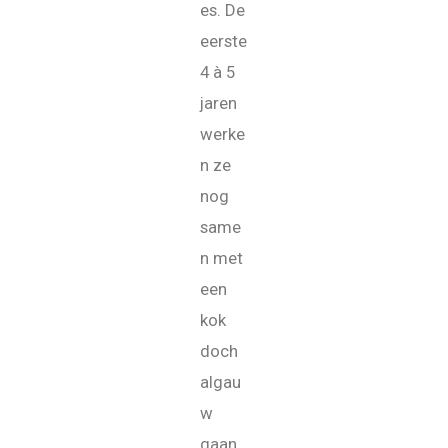
es. De
eerste
4 à 5
jaren
werke
n ze
nog
same
n met
een
kok
doch
algau
w
gaan