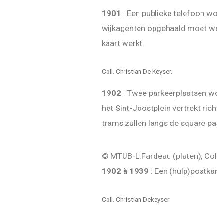
1901
: Een publieke telefoon wo
wijkagenten opgehaald moet wor
kaart werkt.
Coll. Christian De Keyser.
1902
: Twee parkeerplaatsen wo
het Sint-Joostplein vertrekt ric
trams zullen langs de square p
© MTUB-L.Fardeau (platen), Col
1902 à 1939
: Een (hulp)postka
Coll. Christian Dekeyser