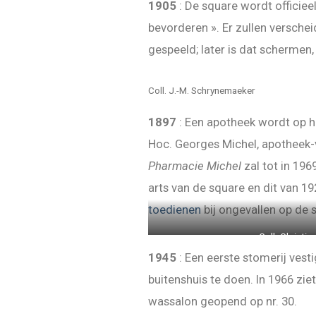
1905
: De square wordt officiee
bevorderen ». Er zullen versche
gespeeld; later is dat schermen,
Coll. J.-M. Schrynemaeker
1897
: Een apotheek wordt op h
Hoc. Georges Michel, apotheek-v
Pharmacie Michel
zal tot in 196
arts van de square en dit van 1
toedienen
bij ongevallen op de 
Coll. Christi
1945
: Een eerste stomerij vest
buitenshuis te doen. In 1966 zie
wassalon geopend op nr. 30.