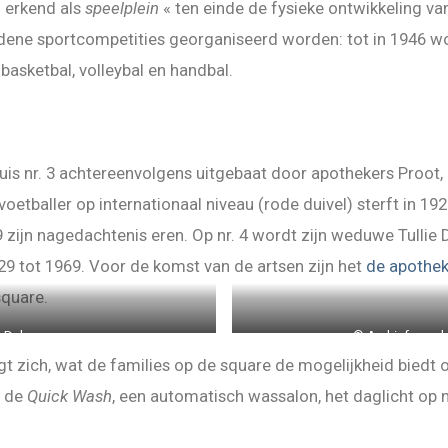
l erkend als
speelplein
« ten einde de fysieke ontwikkeling va
idene sportcompetities georganiseerd worden: tot in 1946 w
 basketbal, volleybal en handbal.
uis nr. 3 achtereenvolgens uitgebaat door apothekers Proot,
oetballer op internationaal niveau (rode duivel) sterft in 1
9 zijn nagedachtenis eren. Op nr. 4 wordt zijn weduwe Tullie
929 tot 1969. Voor de komst van de artsen zijn het
de apothek
square.
an Dekeyser
© Archief van d
igt zich, wat de families op de square de mogelijkheid bied
t de
Quick Wash
, een automatisch wassalon, het daglicht op n