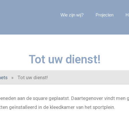
Wie zijn wij?
Projecten
H
Tot uw dienst!
nets
»
Tot uw dienst!
eneden aan de square geplaatst. Daartegenover vindt men ge
tten geïnstalleerd in de kleedkamer van het sportplein.