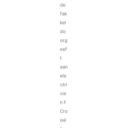
de
fak
kel
do
org
eef
t
aan
ele
ctri
cie
n F.
Cro
isé