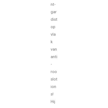
nt-
gar
dist
op
vla
k
van
anti
-
roo
slot
ion
s!
Hij