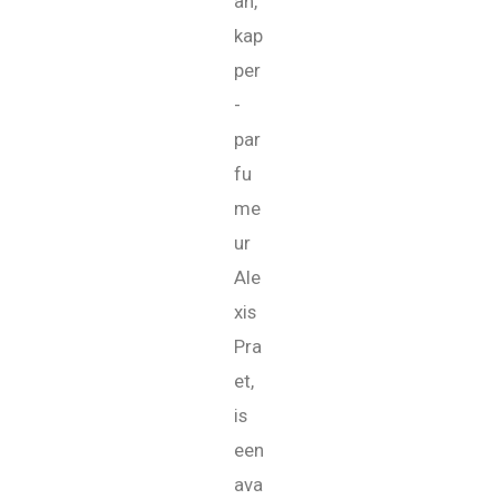
an,
kap
per
-
par
fu
me
ur
Ale
xis
Pra
et,
is
een
ava