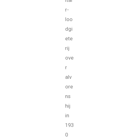
r-
loo
dgi
ete
rij
ove
r
alv
ore
ns
hij
in
193
0