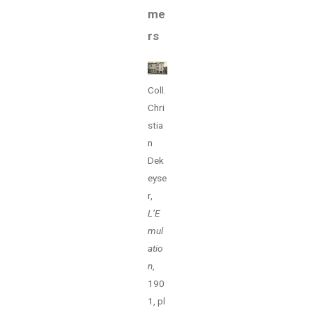
me
rs
Coll.
Chri
stia
n
Dek
eyse
r,
L’E
mul
atio
n
,
190
1, pl