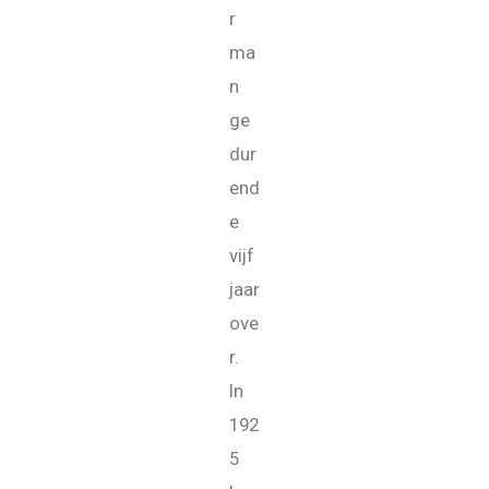
r
ma
n
ge
dur
end
e
vijf
jaar
ove
r.
In
192
5