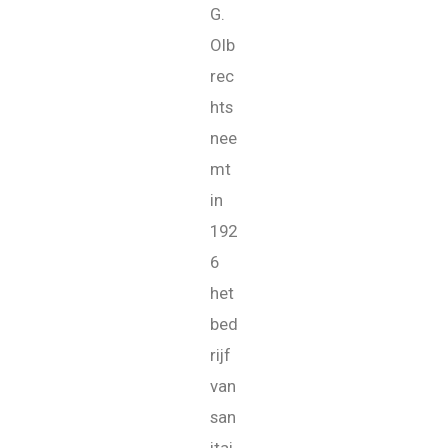
G.
Olb
rec
hts
nee
mt
in
192
6
het
bed
rijf
van
san
itai