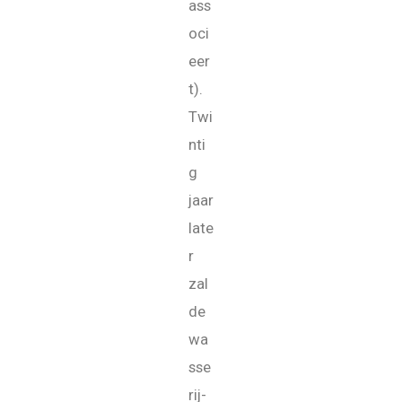
ass
oci
eer
t).
Twi
nti
g
jaar
late
r
zal
de
wa
sse
rij-