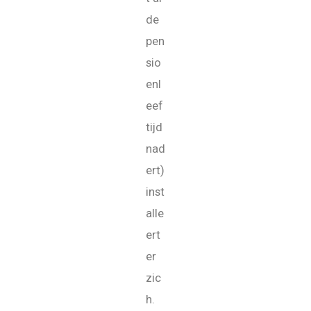
de
pen
sio
enl
eef
tijd
nad
ert)
inst
alle
ert
er
zic
h.