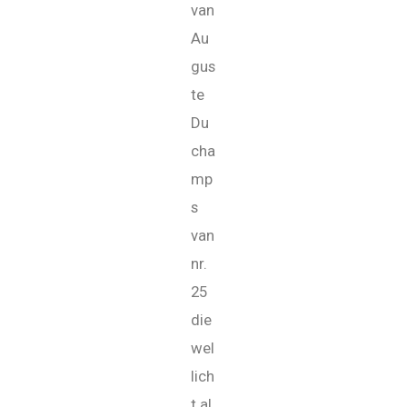
van
Au
gus
te
Du
cha
mp
s
van
nr.
25
die
wel
lich
t al