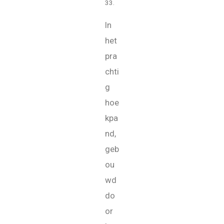
33.
In
het
pra
chti
g
hoe
kpa
nd,
geb
ou
wd
do
or