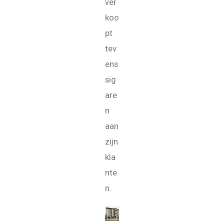
ver
koo
pt
tev
ens
sig
are
n
aan
zijn
kla
nte
n.