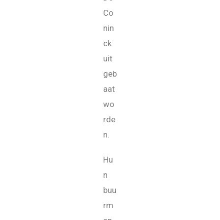
Co
nin
ck
uit
geb
aat
wo
rde
n.
Hu
n
buu
rm