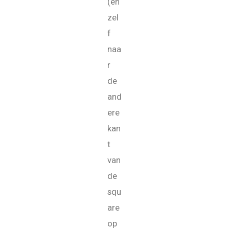
(en
zel
f
naa
r
de
and
ere
kan
t
van
de
squ
are
op