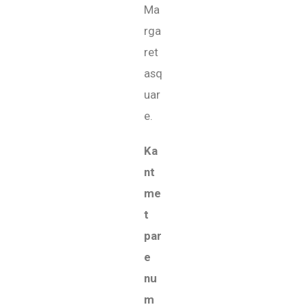
Ma
rga
ret
asq
uar
e.
Ka
nt
me
t
par
e
nu
m