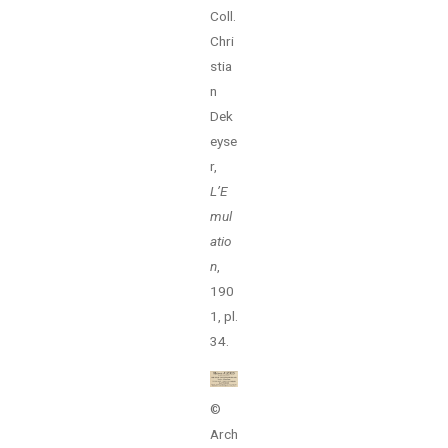
Coll.
Chri
stia
n
Dek
eyse
r,
L’E
mul
atio
n
,
190
1, pl.
34.
©
Arch