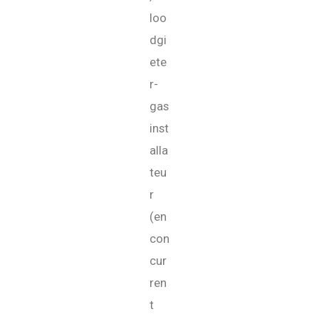
loo
dgi
ete
r-
gas
inst
alla
teu
r
(en
con
cur
ren
t