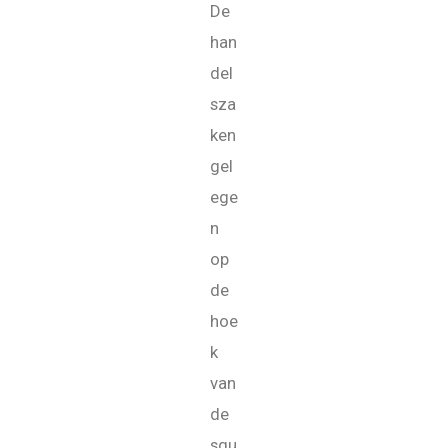
De
han
del
sza
ken
gel
ege
n
op
de
hoe
k
van
de
squ