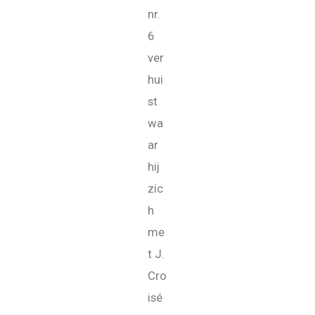
nr.
6
ver
hui
st
wa
ar
hij
zic
h
me
t J.
Cro
isé