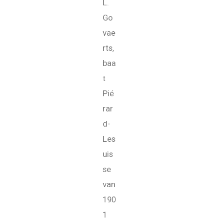
L.
Go
vae
rts,
baa
t
Pié
rar
d-
Les
uis
se
van
190
1