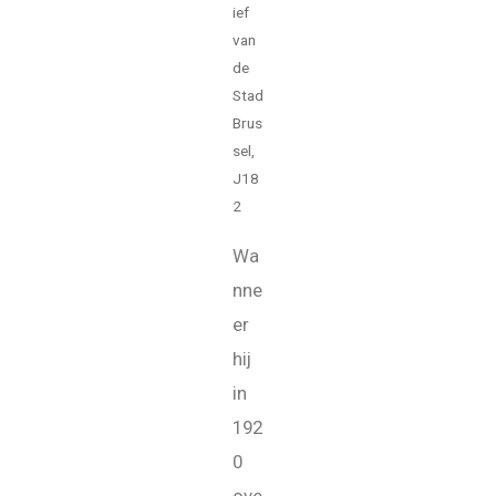
ief
van
de
Stad
Brus
sel,
J18
2
Wa
nne
er
hij
in
192
0
ove