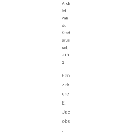
Arch
ief
van
de
Stad
Brus
sel,
J18
2
Een
zek
ere
E.
Jac
obs
,