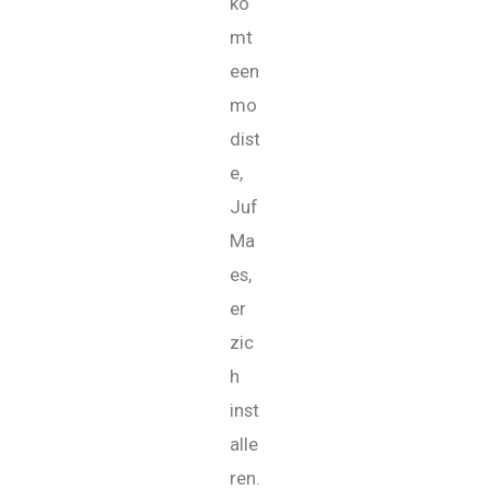
ko
mt
een
mo
dist
e,
Juf
Ma
es,
er
zic
h
inst
alle
ren.